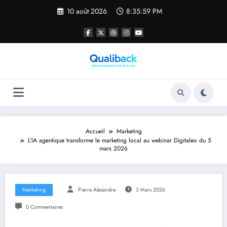
Aller
10 août 2026
8:35:59 PM
au
contenu
Accueil
Marketing
L’IA agentique transforme le marketing local au webinar Digitaleo du 5
mars 2026
Marketing
Pierre Alexandre
3 Mars 2026
0 Commentaires