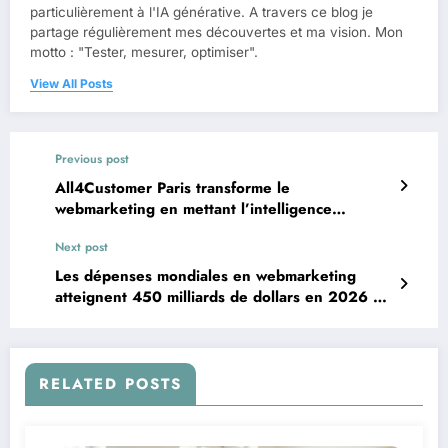
particulièrement à l'IA générative. A travers ce blog je
partage régulièrement mes découvertes et ma vision. Mon
motto : "Tester, mesurer, optimiser".
View All Posts
Previous post
All4Customer Paris transforme le
webmarketing en mettant l’intelligence
artificielle au cœur de son événement du 24
Next post
au 26 mars 2026
Les dépenses mondiales en webmarketing
atteignent 450 milliards de dollars en 2026 et
bouleversent les priorités stratégiques des
entreprises
RELATED POSTS